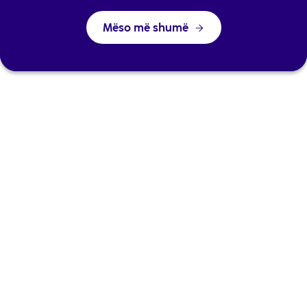
Mëso më shumë
Zgjedhni atë që ju nevojitet
Bankimi digital
Llogaritë dhe Pakot