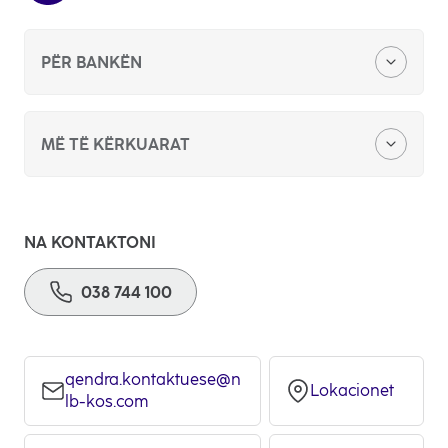
PËR BANKËN
Zyra qëndore
MË TË KËRKUARAT
Kërkesë për sponzorim apo donacion
Bankimi digjital
Konkurs për punë
NA KONTAKTONI
Kreditë personale
038 744 100
Ankandet publike
Kreditë hipotekare
Ftesë për ofertim
Katalogu i partnerëve afarist
qendra.kontaktuese@n
Lokacionet
Kushtet e përgjithshme
lb-kos.com
opens
in
Lista e tregtarëve me POS
a