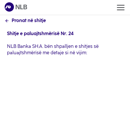
Pronat në shitje
Shitje e paluajtshmërisë Nr. 24
NLB Banka SH.A. bën shpalljen e shitjes së
paluajtshmërisë me detaje si në vijim:
Identifikimi i pronës
Pronat ndodhen ne Zonën Kadastrale Cërrmjan,