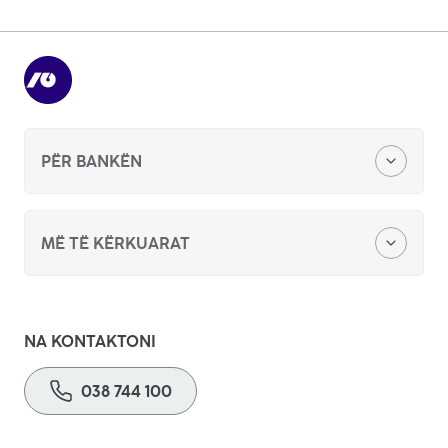
Komunikatat për Shtyp
PËR BANKËN
Zyra qëndore
MË TË KËRKUARAT
Kërkesë për sponzorim apo donacion
Skema organizative
Konkurs për punë
NA KONTAKTONI
Lajme
038 744 100
Ankandet publike
Raportet vjetore
Ftesë për ofertim