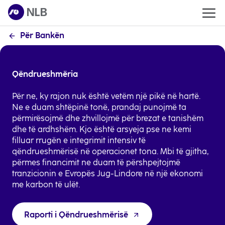
Për Bankën
Qëndrueshmëria
Për ne, ky rajon nuk është vetëm një pikë në hartë.
Ne e duam shtëpinë tonë, prandaj punojmë ta
përmirësojmë dhe zhvillojmë për brezat e tanishëm
dhe të ardhshëm. Kjo është arsyeja pse ne kemi
filluar rrugën e integrimit intensiv të
qëndrueshmërisë në operacionet tona. Mbi të gjitha,
përmes financimit ne duam të përshpejtojmë
tranzicionin e Evropës Jug-Lindore në një ekonomi
me karbon të ulët.
Raporti i Qëndrueshmërisë
opens