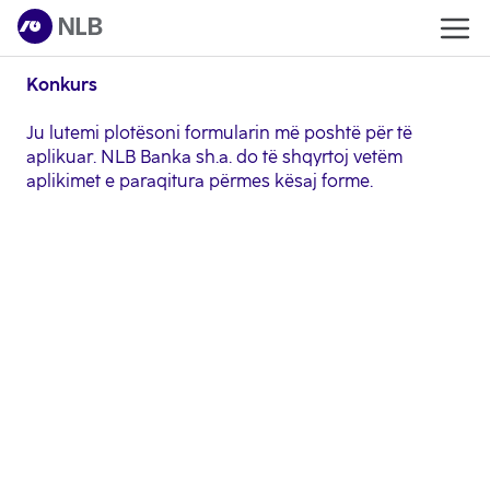
Konkurs
Ju lutemi plotësoni formularin më poshtë për të
aplikuar. NLB Banka sh.a. do të shqyrtoj vetëm
aplikimet e paraqitura përmes kësaj forme.
Të dhënat personale