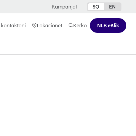
Kampanjat
SQ
EN
 kontaktoni
Lokacionet
Kërko
NLB eKlik