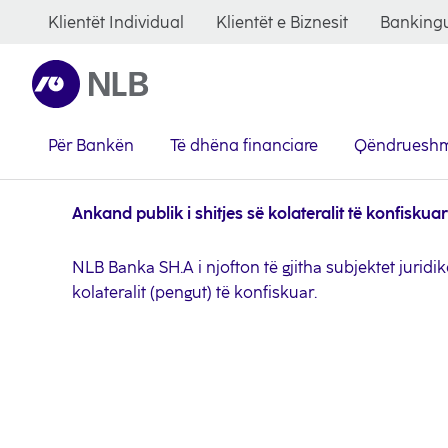
Klientët Individual
Klientët e Biznesit
Bankingu
Për Bankën
Të dhëna financiare
Qëndrueshm
Ankand publik i shitjes së kolateralit të konfiskuar
NLB Banka SH.A i njofton të gjitha subjektet juridik
kolateralit (pengut) të konfiskuar.