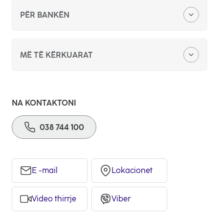
PËR BANKËN
Zyra qëndore
MË TË KËRKUARAT
Kërkesë për sponzorim apo donacion
Skema organizative
Konkurs për punë
NA KONTAKTONI
Lajme
038 744 100
Ankandet publike
Raportet vjetore
Ftesë për ofertim
Pajtueshmëria dhe Integriteti
E -mail
Lokacionet
Video thirrje
Viber