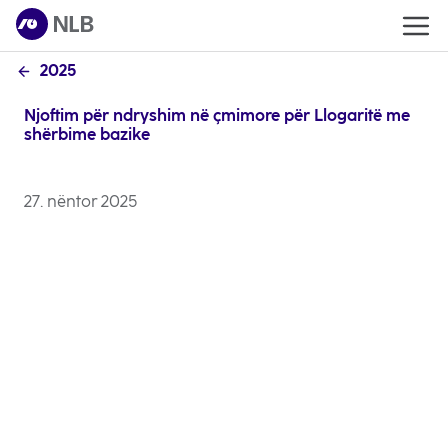
2025
Njoftim për ndryshim në çmimore për Llogaritë me
shërbime bazike
27. nëntor 2025
Klientë të nderuar, Ju njoftojmë që çmimorja
e Bankës do të pësojë ndryshime, si më
poshtë të cilat do të jenë efektive nga
01.01.2026