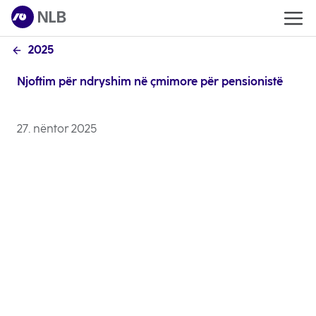
2025
Njoftim për ndryshim në çmimore për pensionistë
27. nëntor 2025
Klientë të nderuar, Ju njoftojmë që çmimorja
e Bankës do të pësojë ndryshime, si më
poshtë të cilat do të jenë efektive nga
01.01.2026