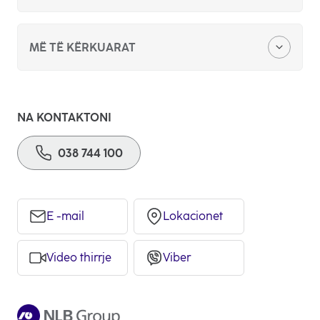
Zyra qëndore
MË TË KËRKUARAT
Kërkesë për sponzorim apo donacion
Skema organizative
Konkurs për punë
NA KONTAKTONI
Lajme
038 744 100
Ankandet publike
Raportet vjetore
Ftesë për ofertim
Pajtueshmëria dhe Integriteti
E -mail
Lokacionet
Video thirrje
Viber