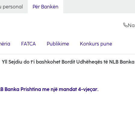
 personal
Për Bankën
Na
ëria
FATCA
Publikime
Konkurs pune
Yll Sejdiu do t’i bashkohet Bordit Udhëheqës të NLB Banka
NLB Banka Prishtina me një mandat 4-vjeçar.