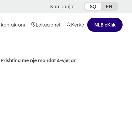
Kampanjat
SQ
EN
 kontaktoni
Lokacionet
Kërko
NLB eKlik
 Prishtina me një mandat 4-vjeçar.