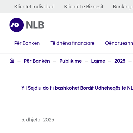
Klientët Individual
Klientët e Biznesit
Bankingu
Për Bankën
Të dhëna financiare
Qëndrueshm
Albanian / Shqip
Për Bankën
Publikime
Lajme
2025
Yll Sejdiu do t’i bashkohet Bordit Udhëheqës të 
5. dhjetor 2025