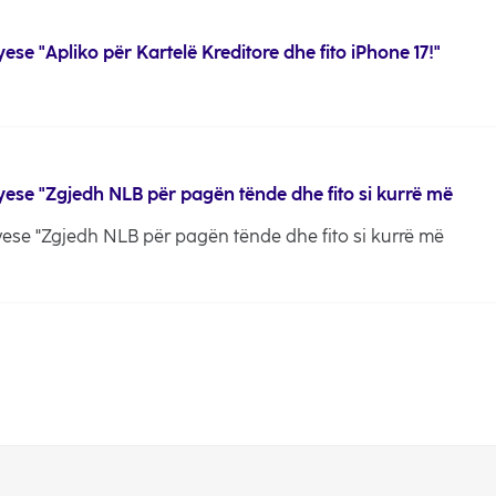
yese "Apliko për Kartelë Kreditore dhe fito iPhone 17!"
blyese "Zgjedh NLB për pagën tënde dhe fito si kurrë më
lyese "Zgjedh NLB për pagën tënde dhe fito si kurrë më