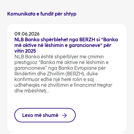
Komunikata e fundit për shtyp
09.06.2026
NLB Banka shpërblehet nga BERZH si “Banka
më aktive në lëshimin e garancioneve” për
vitin 2025
NLB Banka është shpërblyer me çmimin
prestigjioz “Banka më aktive në lëshimin e
garancioneve” nga Banka Evropiane për
Rindërtim dhe Zhvillim (BERZH), duke
konfirmuar edhe një herë rolin e saj
udhëheqës në zhvillimin e financimit tregtar
dhe mbështetj...
Lexo më shumë