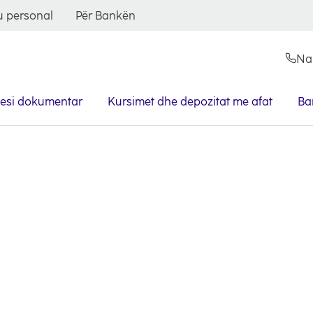
 personal
Për Bankën
Na
nesi dokumentar
Kursimet dhe depozitat me afat
Ban