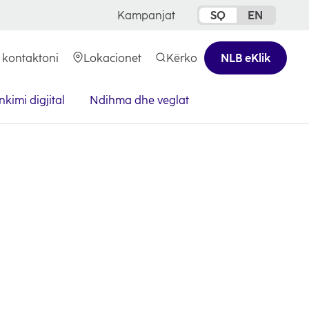
Kampanjat
SQ
EN
 kontaktoni
Lokacionet
Kërko
NLB eKlik
opens
in
a
kimi digjital
Ndihma dhe veglat
new
tab