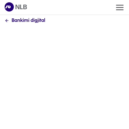
Bankimi digjital
Cfarë është shërbimi e-banking?
E banking apo siq e kemi quajt E-klik është një prej
shërbimeve më të reja digjitale, i cili ju mundëson
kryerjen e transaksioneve bankare përmes
kompjuterit tuaj, nga cilido vend që ka qasje në
internet si p.sh. nga zyra, shtëpia etj.