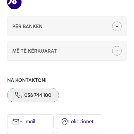
PËR BANKËN
Zyra qëndore
MË TË KËRKUARAT
Kërkesë për sponzorim apo donacion
E-Klik
Konkurs për punë
NA KONTAKTONI
POS
038 744 100
Ankandet publike
Kredi për biznese
Ftesë për ofertim
E-Commerce
E -mail
Lokacionet