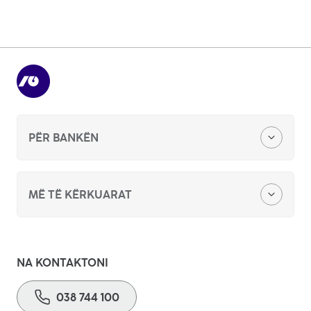
Si të pajisem me POS ANDROID?
PËR BANKËN
Zyra qëndore
MË TË KËRKUARAT
Kërkesë për sponzorim apo donacion
E-Klik
Konkurs për punë
NA KONTAKTONI
POS
038 744 100
Ankandet publike