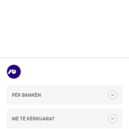
Po nëse pagesa nëpërmjet NLB Smart
POS nuk funksionon?
A është i sigurt përdorimi i aplikacionit
NLB Smart POS?
PËR BANKËN
Zyra qëndore
MË TË KËRKUARAT