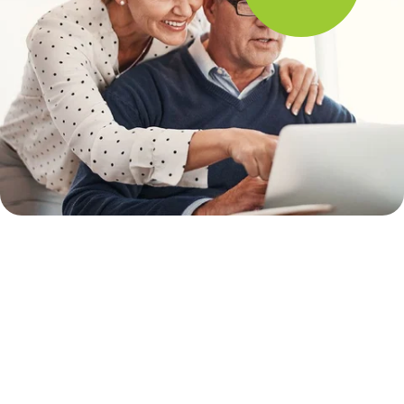
Pse të Zgjidhni Kursimin Fleksibil?