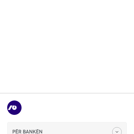
Dokumente të Rëndësishme
Kushtet e përgjithshme dhe çmimorja.
Pyetjet Më të Shpeshta
NLB Banka ju ofron përgjigje për çdo
paqartësi që mund të keni.
PËR BANKËN