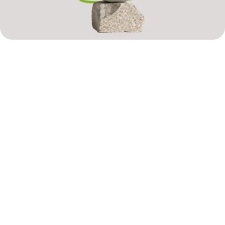
Pako Balancë - Jetë më e qetë, çdo ditë.
Këshilltar personal bankar
Merr ndihmën e një eksperti për çdo
nevojë financiare.
Zgjedh një benefit shtesë
Pa pagesë