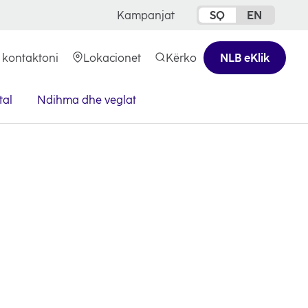
Kampanjat
SQ
EN
 kontaktoni
Lokacionet
Kërko
NLB eKlik
opens
in
a
tal
Ndihma dhe veglat
new
tab