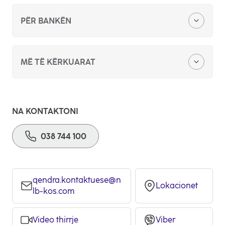
PËR BANKËN
Zyra qëndore
MË TË KËRKUARAT
Kërkesë për sponzorim apo donacion
Bankimi digjital
Konkurs për punë
NA KONTAKTONI
Kreditë personale
038 744 100
Ankandet publike
Kreditë hipotekare
Ftesë për ofertim
Katalogu i partnerëve afarist
qendra.kontaktuese@n
Lokacionet
Kushtet e përgjithshme
lb-kos.com
opens
in
Lista e tregtarëve me POS
a
Video thirrje
Viber
new