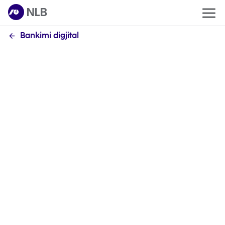
Bankimi digjital
A mund të bëj transferta jashtë orarit të
punës?
Po. Me eKlik mund të kryeni transferta dhe pagesa
24/7, pa kufizime kohore.