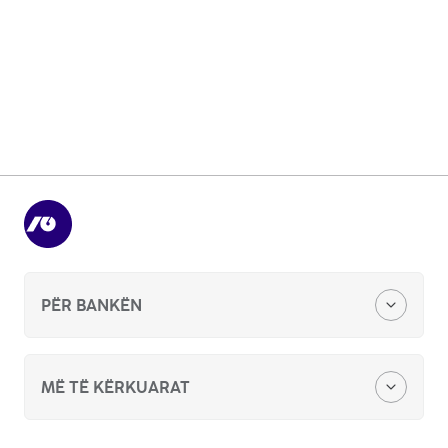
Si mund të aplikoj për hapjen e llogarisë
rrjedhëse?
Në cilin rast duhet mbajtësi i llogarisë të
njoftojë bankën për ndryshimet në të
dhënat e lidhura me llogarinë rrjedhëse
personale?
PËR BANKËN
Zyra qëndore
MË TË KËRKUARAT
Kërkesë për sponzorim apo donacion