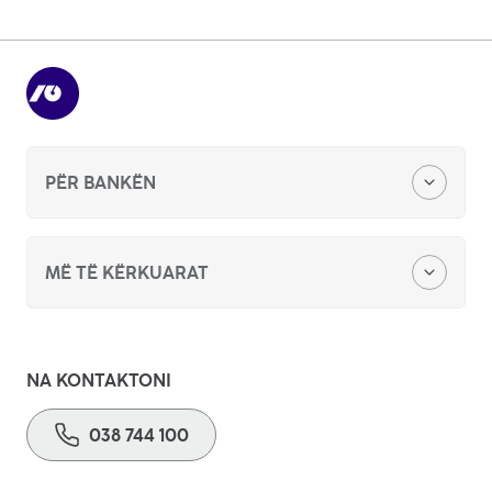
PËR BANKËN
Zyra qëndore
MË TË KËRKUARAT
Kërkesë për sponzorim apo donacion
Bankimi digjital
Konkurs për punë
NA KONTAKTONI
Kreditë personale
038 744 100
Ankandet publike
Kreditë hipotekare